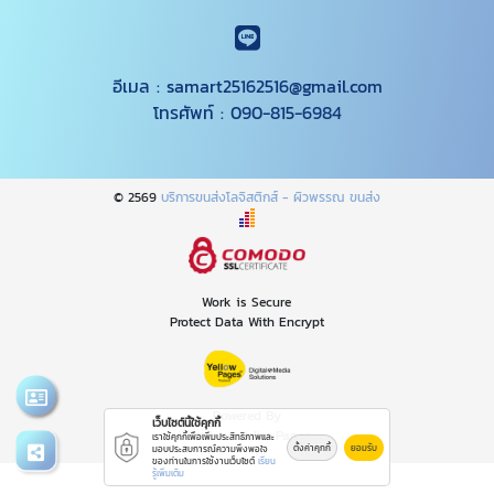
อีเมล :
samart25162516@gmail.com
โทรศัพท์ :
090-815-6984
© 2569
บริการขนส่งโลจิสติกส์ - ผิวพรรณ ขนส่ง
Work is Secure
Protect Data With Encrypt
Powered By
เว็บไซต์นี้ใช้คุกกี้
Thailand YellowPages
เราใช้คุกกี้เพื่อเพิ่มประสิทธิภาพและ
ตั้งค่าคุกกี้
ยอมรับ
มอบประสบการณ์ความพึงพอใจ
ของท่านในการใช้งานเว็บไซต์
เรียน
รู้เพิ่มเติม